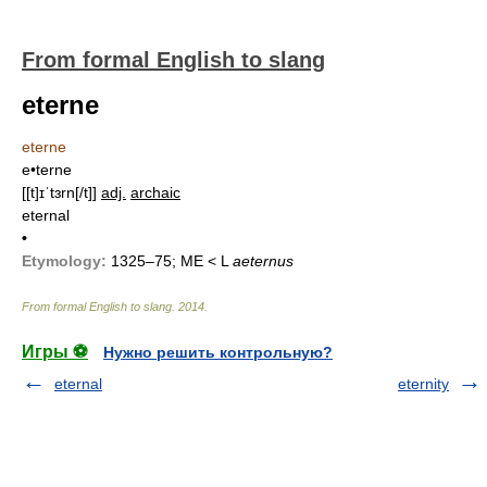
From formal English to slang
eterne
eterne
e•terne
[[t]ɪˈtɜrn[/t]]
adj.
archaic
eternal
•
Etymology:
1325–75; ME < L
aeternus
From formal English to slang
.
2014
.
Игры ⚽
Нужно решить контрольную?
eternal
eternity