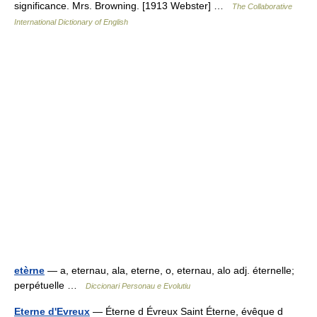
significance. Mrs. Browning. [1913 Webster] …
The Collaborative
International Dictionary of English
etèrne
— a, eternau, ala, eterne, o, eternau, alo adj. éternelle;
perpétuelle …
Diccionari Personau e Evolutiu
Eterne d'Evreux
— Éterne d Évreux Saint Éterne, évêque d