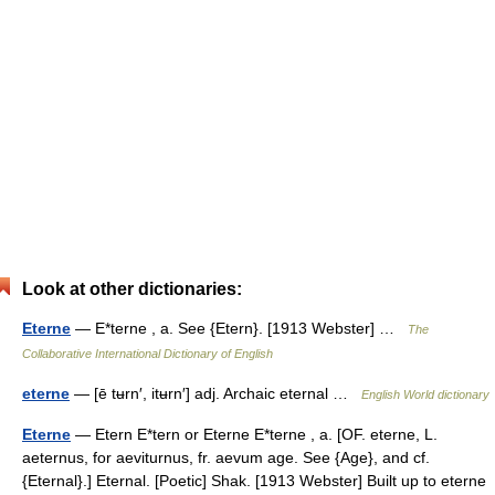
Look at other dictionaries:
Eterne
— E*terne , a. See {Etern}. [1913 Webster] …
The
Collaborative International Dictionary of English
eterne
— [ē tʉrn′, itʉrn′] adj. Archaic eternal …
English World dictionary
Eterne
— Etern E*tern or Eterne E*terne , a. [OF. eterne, L.
aeternus, for aeviturnus, fr. aevum age. See {Age}, and cf.
{Eternal}.] Eternal. [Poetic] Shak. [1913 Webster] Built up to eterne