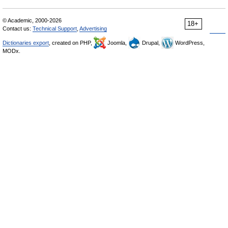
© Academic, 2000-2026
18+
Contact us:
Technical Support
,
Advertising
Dictionaries export
, created on PHP,
Joomla,
Drupal,
WordPress,
MODx.