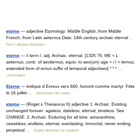
eterne
— adjective Etymology: Middle English, from Middle
French, from Latin aeternus Date: 14th century archaic eternal …
New Collegiate Dictionary
eterne
— /i terrn /, adj. Archaic. eternal. [1325 75; ME < L
aeternus, contr. of aeviternus, equiv. to aev(um) age + i I + ternus,
extended form of ernus suffix of temporal adjectives] * * * …
Universalium
Eterne
— évêque d Evreux vers 660, honoré comme martyr. Fête
le 16 juillet …
Dictionnaire des saints
eterne
— (Roget s Thesaurus II) adjective 1. Archaic. Existing
unchanged forever: ageless, dateless, eternal, timeless. See
CHANGE. 2. Archaic. Enduring for all time: amaranthine,
ceaseless, endless, eternal, everlasting, immortal, never ending,
perpetual …
English dictionary for students