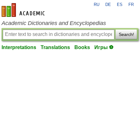
RU
DE
ES
FR
en-academic.com
Academic Dictionaries and Encyclopedias
Search!
Interpretations
Translations
Books
Игры ⚽